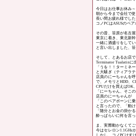
今日はお仕事お休み～ヽ
朝から今まで会社で使
長い間お疲れ様でした
コノPCはASUSのベ
その昔、笹原が名古屋
東京に着き、東北新幹
一緒に酒盛りをしてい
と言い出しました、笹
そして、とあるお店で
Terminator Tua
「うを！！ターミネー
と大騒ぎ（ティアラテ
店員のにーちゃんを呼
で、メモリとHDD、C
CPUだけを買えばOK
「にーちゃん、そこのC
店員のにーちゃんが
「このベアボーンに乗
と言ったので、「動け
「随分とお金の掛かる
酔っぱらいに何を言っ
ま、実際動かなくてご
今はセレロン1.1GH
しかし、コノPCはす