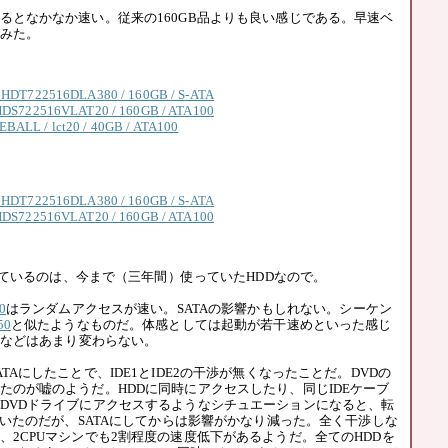
となかなか速い。従来の160GB品よりも良い感じである。早速ベ
みた。
 HDT722516DLA380 / 160GB / S-ATA
HDS722516VLAT20 / 160GB / ATA100
ALL / lct20 / 40GB / ATA100
 HDT722516DLA380 / 160GB / S-ATA
HDS722516VLAT20 / 160GB / ATA100
ざっているのは、今まで（三年間）使っていたHDDなので。
0
はランダムアクセスが速い。SATAの影響かもしれない。シーケン
50
と似たようなものだ。体感としては起動が若干速めといった感じ
保存などはあまり変わらない。
Aにしたことで、IDE1とIDE2の干渉が無くなったことだ。DVDの
たのが嘘のようだ。HDDに同時にアクセスしたり、同じIDEケーブ
DVDドライブにアクセスするようなシチュエーションになると、転
っていたのだが、SATAにしてからは影響がかなり減った。全く干渉しな
、2CPUマシンでも2割程度の速度低下があるようだ。全てのHDDを