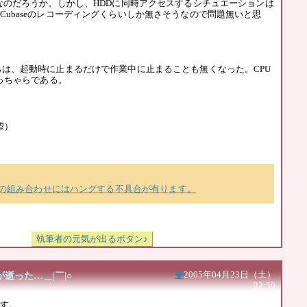
メなのだろうか。しかし、HDDに同時アクセスするシチュエーションは
Cubaseのレコーディングくらいしか無さそうなので問題無いと思
は、起動時に止まるだけで作業中に止まることも無くなった。CPU
へっちゃらである。
望）
3112Aの組み合わせにはハングする不具合が有ります。
が逝った…＿|￣|○
◆
2005年04月23日（土）
22:59
す。