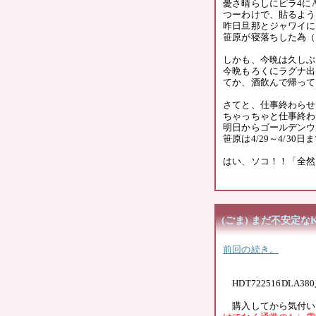
憂さ晴らしにピラ4に
つーわけで、貼るような
昨日旦那とジャワイに
笹原が寝落ちした為（
しかも、今晩は久しぶ
今晩もろくにラグナ出
てか、酒飲んで帰って
さてと、仕事終わらせ
ちゃっちゃと仕事終わ
明日からゴールデンウ
笹原は4/29～4/30
はい、ソコ！！「全然
(ごま) まだ不安定なK7
前回の続き。
HDT722516DLA3
購入してから気付い