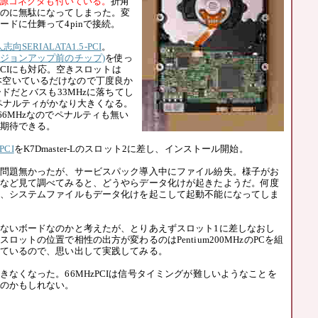
n電源コネクタも付いている。
折角
のに無駄になってしまった。変
ードに仕舞って4pinで接続。
志向SERIALATA1.5-PCI
。
2のリビジョンアップ前のチップ)
を使っ
-PCIにも対応。空きスロットは
CIが二本空いているだけなので丁度良か
ードだとバスも33MHzに落ちてし
のペナルティがかなり大きくなる。
66MHzなのでペナルティも無い
期待できる。
PCI
をK7Dmaster-Lのスロット2に差し、インストール開始。
問題無かったが、サービスパック導入中にファイル紛失。様子がお
など見て調べてみると、どうやらデータ化けが起きたようだ。何度
、システムファイルもデータ化けを起こして起動不能になってしま
ないボードなのかと考えたが、とりあえずスロット1に差しなおし
ロットの位置で相性の出方が変わるのはPentium200MHzのPCを組
ているので、思い出して実践してみる。
なくなった。66MHzPCIは信号タイミングが難しいようなことを
のかもしれない。