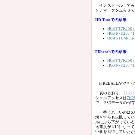
インストールしてみる
ンチマークを走らせて
HD Tuneでの結果
HGST-T7K250 /
HGST-7K250 / 
QUANTUM-FIREB
FDbenchでの結果
HGST-T7K250 /
HGST-7K250 / 
FIREBALLが混
表のとおり、
T7K25
シャルアクセスは
7K2
で、.PSDデータの
一番うれしいのはSAT
焼きすらも失敗してい
ルにぶら下がっている
送速度が1/10にな
い事を期待していたが