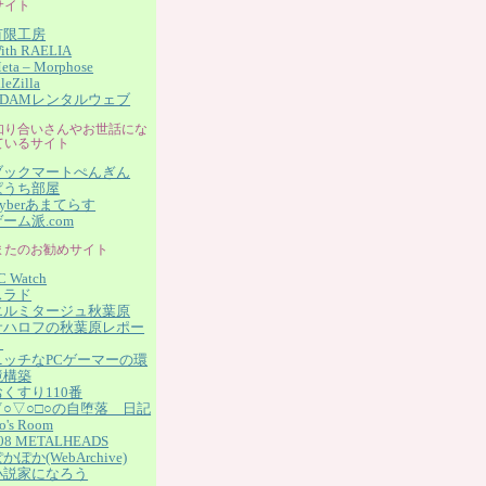
サイト
有限工房
ith RAELIA
eta – Morphose
ileZilla
ADAMレンタルウェブ
知り合いさんやお世話にな
ているサイト
ブックマートぺんぎん
ぱうち部屋
yberあまてらす
ーム派.com
またのお勧めサイト
C Watch
スラド
エルミタージュ秋葉原
サハロフの秋葉原レポー
ト
ニッチなPCゲーマーの環
境構築
おくすり110番
▽○▽○□○の自堕落 日記
o's Room
08 METALHEADS
かぽか(WebArchive)
小説家になろう