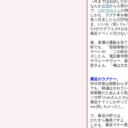
（今まではお試しだか
なんか
虎通
から入荷の
で、
UNI*SEXさん
の
しかも、ラグナ本を物
色々注文したら2万円
ま、いいか（笑）Cレ
5/3のラグフェス9も
最近イベント行けない
後、虎通の通販を完了
何でも、「登録情報の
そーいや、「この前住
そしたら、電話番号間
ヤヴェーヤヴェー、虚
皆さんも、「俺は大丈
最近のラグナー。
BOT対策は相変わら
でも、軽減はされてい
前衛職だとあんまり気
ソロ狩りwizさんとか
最近ナイトしかやって
wiz消しちゃったし
で、最近の狩りは…
ひたすら亀島ですよ…＿
しかも、最近マナー悪い