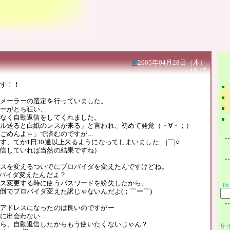
◆
2005年04月28日（木）
15:17
す！！
メーラーの選定を行っていました。
ーがとち狂い、
なく自動返信をしてくれました。
ル送ると白紙のレスが来る」と言われ、初めて発覚（・∀・；）
ごめんよ～」で済むのですが…
す、てか1日30通以上来るようになってしまいました＿|￣|○
信していれば当然の結果ですね）
スを変えるついでにプロバイダを変えたんですけどね。
ロバイダ変えたんだよ？
ス変更する時に使うパスワードを紛失したから、
Po
倒でプロバイダ変えた訳じゃないんだよ(；￣ー￣)
アドレスになったのは良いのですがー
に出会わない…
ら、自動返信したからもう使いたくないじゃん？
サ