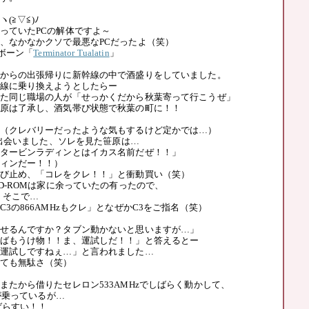
(≧▽≦)ﾉ
っていたPCの解体ですよ～
、なかなかクソで最悪なPCだったよ（笑）
アボーン「
Terminator Tualatin
」
からの出張帰りに新幹線の中で酒盛りをしていました。
線に乗り換えようとしたらー
た同じ職場の人が「せっかくだから秋葉寄って行こうぜ」
原は了承し、酒気帯び状態で秋葉の町に！！
（クレバリーだったような気もするけど定かでは…）
latinに出会いました、ソレを見た笹原は…
タービンラディンとはイカス名前だぜ！！」
ィンだー！！）
び止め、「コレをクレ！！」と衝動買い（笑）
D-ROMは家に余っていたの有ったので、
、そこで…
3の866AMHzもクレ」となぜかC3をご指名（笑）
せるんですか？タブン動かないと思いますが…」
ばもうけ物！！ま、運試しだ！！」と答えるとー
運試しですねぇ…」と言われました…
ても無駄さ（笑）
またから借りたセレロン533AMHzでしばらく動かして、
zが乗っているが…
ばらすい！！