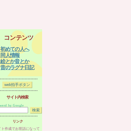
コンテンツ
初めての人へ
同人情報
絵とか音とか
昔のラグナ日記
サイト内検索
werd by Google
リンク
イト作成でお世話になって