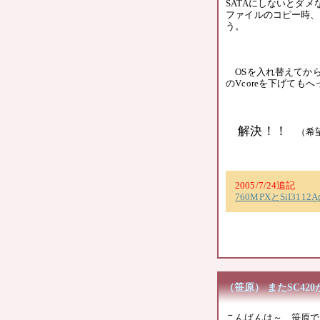
SATAにしないとダ
ファイルのコピー時、
う。
OSを入れ替えてから
のVcoreを下げても
解決！！
（希
2005/7/24追記
760MPXとSiI
（笹原） またSC420
こんばんは～、笹原で