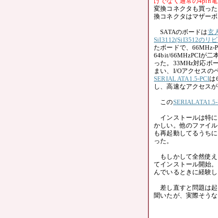
けでなく通常の4pi
変換コネクタも買った
換コネクタはマザーボ
SATAのボードは
玄人
SiI3112(SiI351
たボードで、66MHz
64bit/66MHzP
った。33MHz対応ボ
まい、I/Oアクセス
SERIAL ATA1.5-PCI
は
し、高速なアクセスが
この
SERIALATA1.5-
インストールは特に
かしい。他のファイル
も再起動してるうちに
った。
もしかして全然使え
てインストール開始。ス
んでいるときに経験し
差し直すと問題は起き
聞いたが、実際そうな