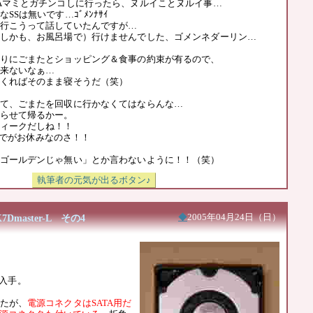
Aマミとガチンコしに行ったら、ヌルイことヌルイ事…
SSは無いです…ｺﾞﾒﾝﾅｻｲ
行こうって話していたんですが…
しかも、お風呂場で）行けませんでした、ゴメンネダーリン…
りにごまたとショッピング＆食事の約束が有るので、
来ないなぁ…
くればそのまま寝そうだ（笑）
て、ごまたを回収に行かなくてはならんな…
らせて帰るかー。
ィークだしね！！
日までがお休みなのさ！！
ゴールデンじゃ無い」とか言わないように！！（笑）
Dmaster-L その4
◆
2005年04月24日（日）
80入手。
たが、
電源コネクタはSATA用だ