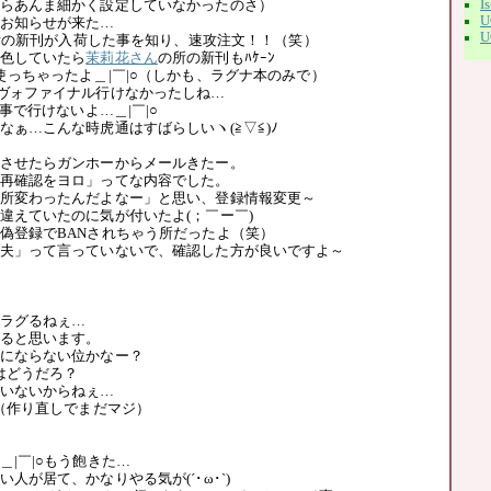
I
らあんま細かく設定していなかったのさ）
U
お知らせが来た…
U
所の新刊が入荷した事を知り、速攻注文！！（笑）
色していたら
茉莉花さん
の所の新刊もﾊｹｰﾝ
使っちゃったよ＿|￣|○（しかも、ラグナ本のみで）
ヴォファイナル行けなかったしね…
仕事で行けないよ…＿|￣|○
なぁ…こんな時虎通はすばらしいヽ(≧▽≦)ﾉ
させたらガンホーからメールきたー。
再確認をヨロ」ってな内容でした。
所変わったんだよなー」と思い、登録情報変更～
違えていたのに気が付いたよ(；￣ー￣)
偽登録でBANされちゃう所だったよ（笑）
夫」って言っていないで、確認した方が良いですよ～
ずラグるねぇ…
ると思います。
にならない位かなー？
はどうだろ？
いないからねぇ…
…（作り直しでまだマジ）
|￣|○もう飽きた…
人が居て、かなりやる気が(´･ω･`)