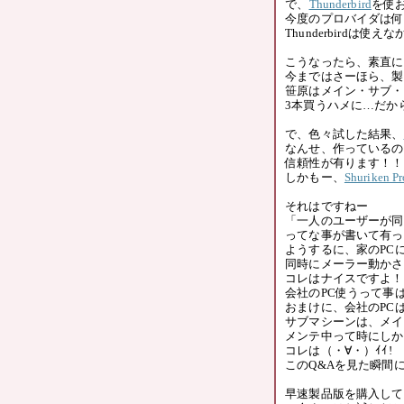
で、
Thunderbird
を使
今度のプロバイダは何
Thunderbirdは使えな
こうなったら、素直に
今まではさーほら、製
笹原はメイン・サブ・
3本買うハメに…だか
で、色々試した結果、
なんせ、作っているの
信頼性が有ります！！
しかもー、
Shuriken 
それはですねー
「一人のユーザーが同
ってな事が書いて有っ
ようするに、家のPC
同時にメーラー動かさ
コレはナイスですよ！
会社のPC使うって事
おまけに、会社のPC
サブマシーンは、メイ
メンテ中って時にしか
コレは（・∀・）ｲｲ!
このQ&Aを見た瞬間
早速製品版を購入して