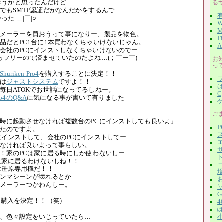
おうかと思ったんだけど…
る
でもSMTP認証だかなんだかをするんで
かった ＿|￣|○
W
M
メーラーを買おうって事になりー、製品を物色。
F
品だとPC1台に1本買わなくちゃいけないじゃん。
会社のPCにインストしなくちゃいけないのでー
らフリーので済ませていたのだよね…(；￣ー￣)
お
っ
Shuriken Pro4
を購入することに決定！！
は
ジャストシステム
ですよ！！
毎日ATOKでお世話になってるしねー。
C
Pro4のQ&A
に気になる事が書いて有りました
ゲ
ご
時に起動させなければ複数台のPCにインストしても良いよ」
P
たのですよ。
にインストして、会社のPCにインストしてー
なければ良いよって事らしい。
！家のPCは家に居る時にしか使わないしー
は家に居るわけないしね！！
は笹原専用機だ！！
ンマシーンが壊れるとか
メーラーつかわんしー。
G
に購入を決定！！（笑）
4
ぽ
、色々設定をいじっていたら…