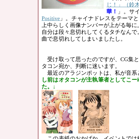
じ！」（鈴
華！
」。サ
Positive
」。チャイナドレスをテーマと
上中らしく画像ナンバーが上がる毎に
自分は段々息切れしてくるタチなんで
曲で息切れしてしまいましたし。
受け取って思ったのですが、CG集と
タコン宛か、判断に迷います。
最近のアラジンポットは、私が音系
し前はオタコンが主執筆者としてこー
た。↓
この表紙のおかげか、イベントでは