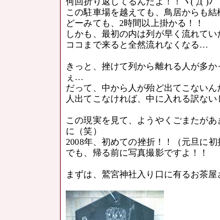
何回折り返してるんだよ！！ヽ(`Д´)ﾉ
この駐車場を越えても、鳥居からも結
どーみても、2時間以上掛かる！！
しかも、最初の内は列が早く流れてい
ココまで来ると全然流れなくなる…
きっと、挫けて列から離れる人が多か
ぇ…
だって、中から人が殆ど出てこないん
人出てこなければ、中に入れる訳ないじゃ
この現実を見て、ようやくごまたがあ
に（笑）
2008年、初めての挫折！！（元旦に
でも、帰る前に写真撮影ですよ！！
まずは、鷲宮神社入り口に有るお茶屋