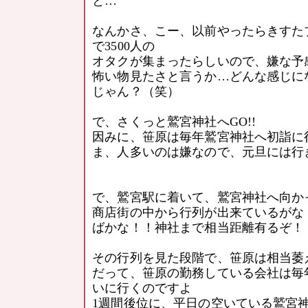
と…
なんかさ、こー、以前やったらきすた
で3500人の
オタクが集まったらしいので、嫌な予
怖い物見たさと言うか…どんな感じに
じゃん？（笑）
で、さくっと鷲宮神社へGO!!
因みに、笹原は毎年鷲宮神社へ初詣に
ま、人多いのは嫌なので、元旦には行
で、鷲宮駅に着いて、鷲宮神社へ向か
商店街の中から行列が出来ているがな！！
ばかな！！神社まで相当距離有るぞ！！ヽ(
その行列を見た段階で、笹原は相当萎
だって、笹原の勤務している会社は毎
いに行くのですよ
1週間後位に、平日の空いている鷲宮