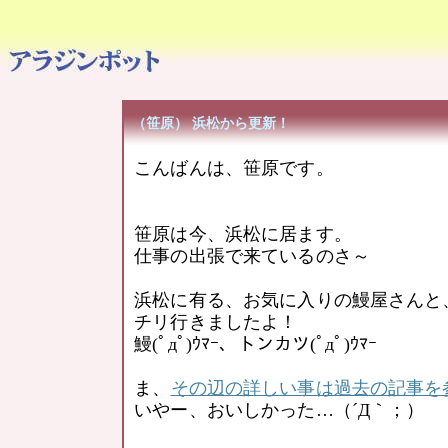
（笹原） 浜松から更新！
こんばんは、笹原です。
笹原は今、浜松に居ます。
仕事の出張で来ているのさ～
浜松に有る、お気に入りの鰻屋さんと
チリ行きましたよ！
鰻(ﾟдﾟ)ｳﾏｰ、トンカツ(ﾟдﾟ)ｳﾏｰ
ま、
その辺の詳しい事は過去の記事を
いやー、おいしかった…（´Д｀；）