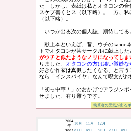
た。しかし、表紙は私とオタコンの合
スケブ書くとス（以下略）。一方、私
（以下略）。
いつか出る次の個人誌、期待してる
献上本といえば、昔、ウチのkanon
トでオタコンが某サークルに献上した
がウチと似たようなノリになってしま
りました。
オタコンの方は凄い微妙な
好きな作家は真似したくなる、と言う
なら「インスパイヤ」なんて呪文がお
「初っ中華！」のおかげでアラジンポ
せました。有り難うです。
2004
10月
11月
12月
年
2005
01月
02月
03月
04月
05月