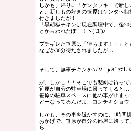
しかも、帰りに「ケンタッキーで新し
と、新しもの好きの笹原はケンタへ粗
行きましたが！
「黒胡椒チキンは現在調理中で、後20
とか言われたぽ！！ヽ(`Д´)ﾉ
ブチギレた笹原は「待ちます！！」と
なぜか30分待たされましたが…
そして、無事チキンを(σ´∀｀)σｹﾞｯﾂし
が、しかし！！そこでも悲劇は待って
笹原が自分の駐車場に帰ってくると…
笹原の駐車スペースに他の車が止まってい
どーなってるんだよ、コンチキショウ！！ヽ
しかも、その車を退かすのに、1時間掛
おかげで、笹原が自分の部屋に帰って
ら…