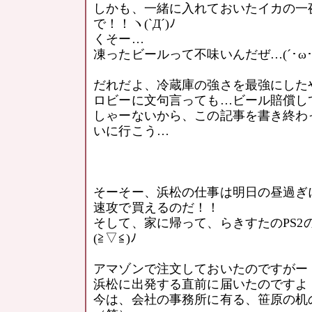
しかも、一緒に入れておいたイカの一
で！！ヽ(`Д´)ﾉ
くそー…
凍ったビールって不味いんだぜ…(´･ω･`
だれだよ、冷蔵庫の強さを最強にしたやつ
ロビーに文句言っても…ビール賠償し
しゃーないから、この記事を書き終わ
いに行こう…
そーそー、浜松の仕事は明日の昼過ぎ
速攻で買えるのだ！！
そして、家に帰って、らきすたのPS2
(≧▽≦)ﾉ
アマゾンで注文しておいたのですがー
浜松に出発する直前に届いたのですよ
今は、会社の事務所に有る、笹原の机