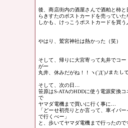
後、商店街内の酒屋さんで酒粕と柿と
らきすたのポストカードを売っていた
しかも、けっこうポストカードを買う
やはり、鷲宮神社は熱かった（笑）
そして、帰りに大宮寄って丸井でコー
がー
丸井、休みだがね！！ヽ(`Д´)ﾉまたしても
そして、次の日…
笹原はS-ATAのHDDに使う電源変換
で
ヤマダ電機まで買いに行く事に…
「どーせ初売りとか言って、車イパー
で行くべー」
と、歩いてヤマダ電機まで行ったので