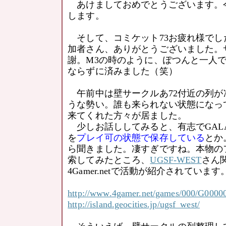
あけましておめでとうございます。
します。
そして、コミケット73お疲れ様でし
加者さん、ありがとうございました。
謝。M3の時のように、ぽつんと一人
ならずに済みました（笑）
午前中は壁サークルあ72付近の列が
うな勢い。誰も来られない状態になっ
来てくれた方々が居ました。
少しお話ししてみると、有志でGALAX
を
プレイ可の状態で保存している
とか
ら聞きました。凄すぎですね。本物の
索してみたところ、
UGSF-WEST
さん
4Gamer.netで活動が紹介されています
http://www.4gamer.net/games/000/G0000
http://island.geocities.jp/ugsf_west/