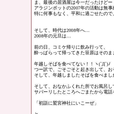
ま、最後の居酒屋は今一だったけどー
アラジンポットの2007年の活動は無
特に何事もなく、平和に過ごせたので
そして、時代は2008年へ…
2008年の元旦は…
前の日、コミケ帰りに飲み行って、
酔っぱらって帰ってきた笹原はそのま
年越しそばを食べてない！！ヽ(`Д´)ﾉ
つー訳で、ごそごそと起き出して、お
そして、年越しましたそばを食べまし
そして、おなかふくれた所でお風呂し
サパーリしたところへごまたから電話キタ━
「初詣に鷲宮神社にいこーぜ」