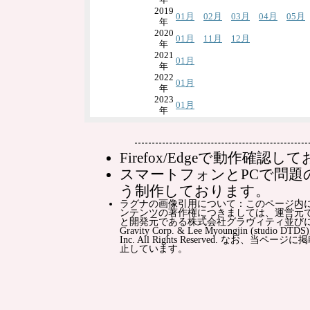
年
2019
01月
02月
03月
04月
05月
年
2020
01月
11月
12月
年
2021
01月
年
2022
01月
年
2023
01月
年
Firefox/Edgeで動作確認
スマートフォンとPCで問題
う制作しております。
ラグナの画像引用について：このページ内
ンテンツの著作権につきましては、運営元
と開発元である株式会社グラヴィティ並びに原
Gravity Corp. & Lee Myoungjin (studio DTDS),
Inc. All Rights Reserved. 
止しています。