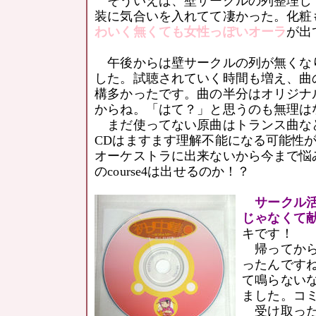
そういえば、壁サークルの列整理し
装に気合いを入れてて凄かった。化粧
わいく無くても女性っぽいオーラ
が出
午後からは壁サークルの列が無くな
した。試聴されていく時間も増え、曲
構多かったです。曲の半分はオリジナ
からね。「はて？」と思うのも無理は
まだ使ってない原曲はトランス曲な
CDはますます理解不能になる可能性
オーケストラに出来ないから今まで悩
のcourse4は出せるのか！？
サークル活
じゃなくて献
キです！
帰ってから
ったんです
て鳴らない
ました。コ
受け取った