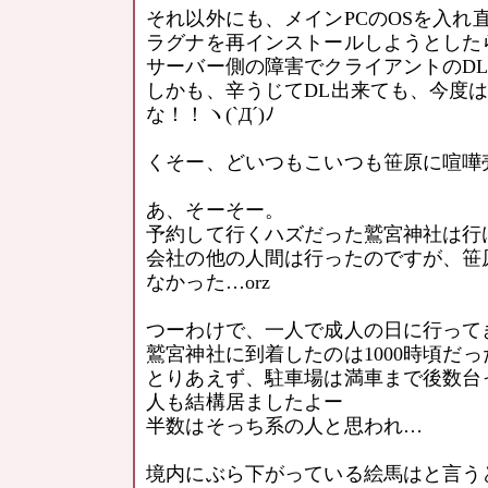
それ以外にも、メインPCのOSを入れ
ラグナを再インストールしようとした
サーバー側の障害でクライアントのDLが
しかも、辛うじてDL出来ても、今度
な！！ヽ(`Д´)ﾉ
くそー、どいつもこいつも笹原に喧嘩売り
あ、そーそー。
予約して行くハズだった鷲宮神社は行けな
会社の他の人間は行ったのですが、笹
なかった…orz
つーわけで、一人で成人の日に行ってきた
鷲宮神社に到着したのは1000時頃だ
とりあえず、駐車場は満車まで後数台
人も結構居ましたよー
半数はそっち系の人と思われ…
境内にぶら下がっている絵馬はと言う