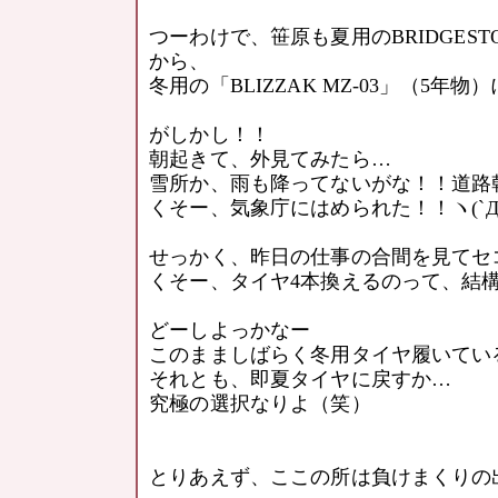
つーわけで、笹原も夏用のBRIDGESTONE
から、
冬用の「BLIZZAK MZ-03」（5年
がしかし！！
朝起きて、外見てみたら…
雪所か、雨も降ってないがな！！道路乾い
くそー、気象庁にはめられた！！ヽ(`Д´
せっかく、昨日の仕事の合間を見てセ
くそー、タイヤ4本換えるのって、結構面倒
どーしよっかなー
このまましばらく冬用タイヤ履いてい
それとも、即夏タイヤに戻すか…
究極の選択なりよ（笑）
とりあえず、ここの所は負けまくりの