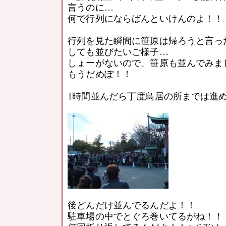
言うのに…
何で行列にならばんといけんのよ！！
行列を見た瞬間に笹原は帰ろうと言っ
しても並びたいご様子…
しょーがないので、笹原も並んでみま
もうだめぽ！！
1時間並んだら丁度鳥居の所までは進
後どんだけ並んでるんだよ！！
駐車場の中でとぐろ巻いてるがね！！ヽ(`