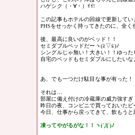
ハゲシク（・∀・）ｲｲ!
この記事もホテルの回線で更新してい
PHSをせっかく持ってきたのに、全く
後、最高に良いのがベッド！！
セミダブルベッドだーヽ(≧▽≦)ﾉ
シングルじゃ無い！大きい！！ゆった
自宅のベッドもセミダブルにしたいな
あ、でも一つだけ駄目な事が有った！
それは…
部屋に備え付けの冷蔵庫の威力強すぎ
昨日の夜、コンビニで買っておいたビ
今日、仕事から戻ってきて、飲もうと
凍ってやがるがな！！ヽ(`Д´)ﾉ