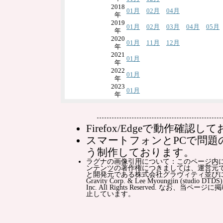
2018
01月
02月
04月
年
2019
01月
02月
03月
04月
05月
年
2020
01月
11月
12月
年
2021
01月
年
2022
01月
年
2023
01月
年
Firefox/Edgeで動作確認
スマートフォンとPCで問題
う制作しております。
ラグナの画像引用について：このページ内
ンテンツの著作権につきましては、運営元
と開発元である株式会社グラヴィティ並びに原
Gravity Corp. & Lee Myoungjin (studio DTDS),
Inc. All Rights Reserved. 
止しています。