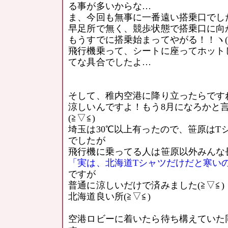
る事が多いからな…
ま、今回も無事に一番遠い搭乗口でしたけ
早足所で無く、競歩状態で搭乗口に向
もうすでに搭乗始まってやがる！！ヽ(`
飛行機乗って、シートに座ってホット
てな具合でしたよ…
そして、稚内空港に降り立ったらです
涼しいんですよ！もう8月になろかと
(≧▽≦)
埼玉は30℃以上有ったので、笹原はT
でしたが
飛行機に乗ってる人は笹原以外みんな
「実は、北海道Tシャツだけだと寒い
ですが
普通に涼しいだけで済みました(≧▽≦)
北海道良い所(≧▽≦)
空港ロビーに着いたら待ち構えていた