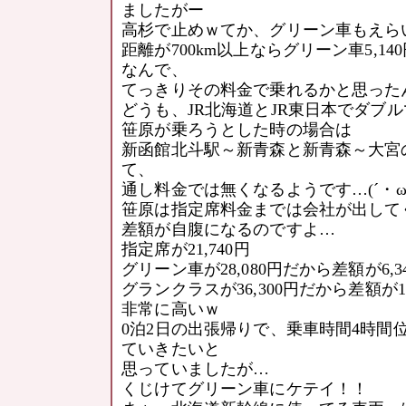
ましたがー
高杉で止めｗてか、グリーン車もえら
距離が700km以上ならグリーン車5,140
なんで、
てっきりその料金で乗れるかと思った
どうも、JR北海道とJR東日本でダブ
笹原が乗ろうとした時の場合は
新函館北斗駅～新青森と新青森～大宮
て、
通し料金では無くなるようです…(´・ω・
笹原は指定席料金までは会社が出して
差額が自腹になるのですよ…
指定席が21,740円
グリーン車が28,080円だから差額が6,3
グランクラスが36,300円だから差額が14
非常に高いｗ
0泊2日の出張帰りで、乗車時間4時間
ていきたいと
思っていましたが…
くじけてグリーン車にケテイ！！