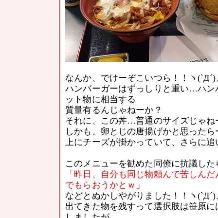
なんか、でけーぞこいつら！！ヽ(`Д´)
ハンバーガーはずっしりと重い…ハン
ット物に相当する
質量有るんじゃねーか？
それに、この丼…普通のサイズじゃねーか
しかも、卵とじの唐揚げかと思ったら
上にチーズが掛かっていて、さらに追
このメニューを勧めた同僚に抗議した
「昨日、自分も同じ物頼んで苦しんだ
でもらおうかとｗ」
などとぬかしやがりました！！ヽ(`Д´)
出てきた物を残すって選択肢は笹原に
しましたが…