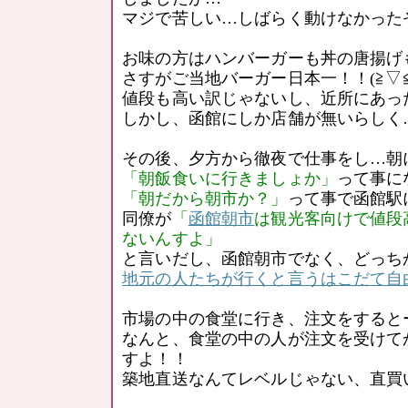
マジで苦しい…しばらく動けなかった
お味の方はハンバーガーも丼の唐揚げ
さすがご当地バーガー日本一！！(≧▽≦
値段も高い訳じゃないし、近所にあっ
しかし、函館にしか店舗が無いらしく…残
その後、夕方から徹夜で仕事をし…朝
「朝飯食いに行きましょか」
って事に
「朝だから朝市か？」
って事で函館駅
同僚が
「
函館朝市
は観光客向けで値段
ないんすよ」
と言いだし、函館朝市でなく、どっち
地元の人たちが行くと言うはこだて自
市場の中の食堂に行き、注文をすると
なんと、食堂の中の人が注文を受けて
すよ！！
築地直送なんてレベルじゃない、直買