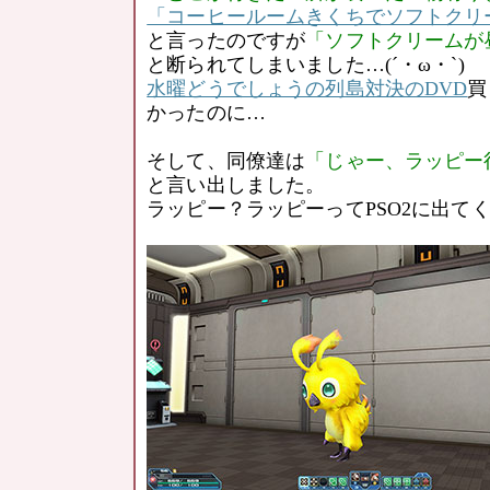
「コーヒールームきくちでソフトクリ
と言ったのですが
「ソフトクリームが
と断られてしまいました…(´・ω・`)
水曜どうでしょうの列島対決のDVD
買
かったのに…
そして、同僚達は
「じゃー、ラッピー
と言い出しました。
ラッピー？ラッピーってPSO2に出て