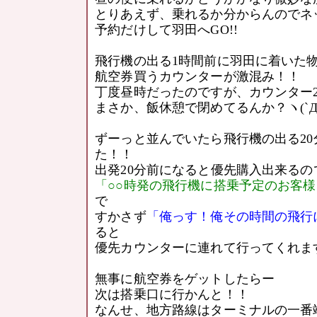
とりあえず、乗れるか分からんのでネ
予約だけして羽田へGO!!
飛行機の出る1時間前に羽田に着いた
航空券買うカウンターが激混み！！
丁度昼時だったのですが、カウンター
まさか、飯休憩で閉めてるんか？ヽ(`Д´
ずーっと並んでいたら飛行機の出る2
た！！
出発20分前になると優先購入出来るの
「○○時発の飛行機に搭乗予定のお客
で
すかさず
「俺っす！俺その時間の飛行
ると
優先カウンターに連れて行ってくれます(
無事に航空券をゲットしたらー
次は搭乗口に行かんと！！
なんせ、地方路線はターミナルの一番