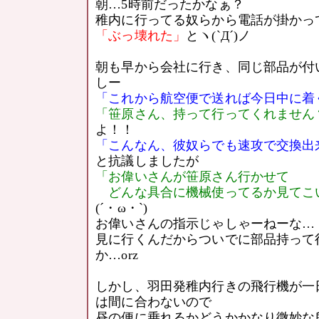
朝…5時前だったかなぁ？
稚内に行ってる奴らから電話が掛かっ
「ぶっ壊れた」
とヽ(`Д´)ノ
朝も早から会社に行き、同じ部品が付
しー
「これから航空便で送れば今日中に着
「笹原さん、持って行ってくれません
よ！！
「こんなん、彼奴らでも速攻で交換出
と抗議しましたが
「お偉いさんが笹原さん行かせて
どんな具合に機械使ってるか見てこ
(´・ω・`)
お偉いさんの指示じゃしゃーねーな…
見に行くんだからついでに部品持って
か…orz
しかし、羽田発稚内行きの飛行機が一
は間に合わないので
昼の便に乗れるかどうかかなり微妙な