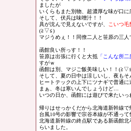
ましたが
いくらもまた別物、超濃厚な味が口に
そして、伏兵は味噌汁！！
具が沈んで見えないですが、
こいつ毛
(≧▽≦)
マジうめぇ！！同僚二人と笹原の三人
函館良い所っす！！
笹原は出張に行くと大抵
「こんな所二
すがｗ
函館は別、マジご飯美味しい！！(≧▽≦
そして、夏の日中は涼しいし、夜もそ
ヒートテックの上下にツナギで普通に
まぁ、冬は寒いんでしょうけど…
いつの日か、函館には遊びで来たいっ
帰りはせっかくだから北海道新幹線で帰
台風10号の影響で宗谷本線が不通っ
北海道新幹線の終点駅である新函館北
らいました。