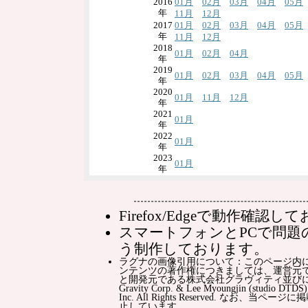
2016
01月
02月
03月
04月
05月
年
11月
12月
2017
01月
02月
03月
04月
05月
年
11月
12月
2018
01月
02月
04月
年
2019
01月
02月
03月
04月
05月
年
2020
01月
11月
12月
年
2021
01月
年
2022
01月
年
2023
01月
年
Firefox/Edgeで動作確認
スマートフォンとPCで問題
う制作しております。
ラグナの画像引用について：このページ内
ンテンツの著作権につきましては、運営元
と開発元である株式会社グラヴィティ並びに原
Gravity Corp. & Lee Myoungjin (studio DTDS),
Inc. All Rights Reserved. 
止しています。