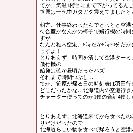
てか、気温1桁台にまで下がってるん
笹原は一晩中ガタガタ震えてましたと
朝方、仕事終わったんでとっとと空港
待合室かなんかの椅子で飛行機の時間
すが
なんと稚内空港、8時だか8時30分だ
っすよ！
とりあえず、時間を潰して空港ターミ
飛行機の
始発は確か昼頃だったハズ。
それまで時間つぶし…
てか、笹原が帰る日の時刻表は羽田行
どこだったかな…北海道内の空港行き
チャーター便ってのが1便の合計4便
とりあえず、北海道来てから食べたの
りだけだったので
北海道らしい物を食べて帰ろうと空港内