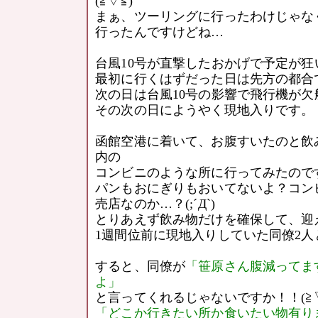
(≧▽≦)
まぁ、ツーリングに行ったわけじゃな
行ったんですけどね…
台風10号が直撃したおかげで予定が
最初に行くはずだった日は先方の都合
次の日は台風10号の影響で飛行機が欠
その次の日にようやく現地入りです。
函館空港に着いて、お腹すいたのと飲
内の
コンビニのような所に行ってみたので
パンもおにぎりもおいてないよ？コン
売店なのか…？(;´Д`)
とりあえず飲み物だけを確保して、迎
1週間位前に現地入りしていた同僚2人
すると、同僚が
「笹原さん腹減ってま
よ」
と言ってくれるじゃないですか！！(≧▽
「どこか行きたい所か食いたい物有り