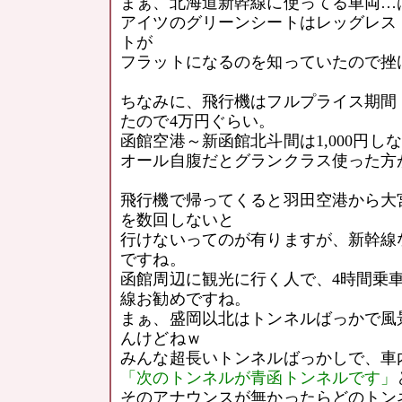
まぁ、北海道新幹線に使ってる車両…
アイツのグリーンシートはレッグレス
トが
フラットになるのを知っていたので挫
ちなみに、飛行機はフルプライス期間
たので4万円ぐらい。
函館空港～新函館北斗間は1,000円し
オール自腹だとグランクラス使った方
飛行機で帰ってくると羽田空港から大
を数回しないと
行けないってのが有りますが、新幹線
ですね。
函館周辺に観光に行く人で、4時間乗
線お勧めですね。
まぁ、盛岡以北はトンネルばっかで風
んけどねｗ
みんな超長いトンネルばっかしで、車
「次のトンネルが青函トンネルです」
そのアナウンスが無かったらどのトン