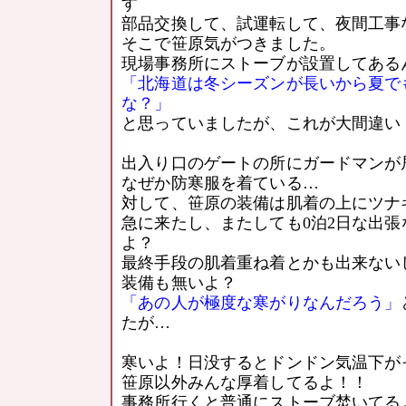
す
部品交換して、試運転して、夜間工事
そこで笹原気がつきました。
現場事務所にストーブが設置してある
「北海道は冬シーズンが長いから夏で
な？」
と思っていましたが、これが大間違い
出入り口のゲートの所にガードマンが
なぜか防寒服を着ている…
対して、笹原の装備は肌着の上にツナ
急に来たし、またしても0泊2日な出
よ？
最終手段の肌着重ね着とかも出来ない
装備も無いよ？
「あの人が極度な寒がりなんだろう」
たが…
寒いよ！日没するとドンドン気温下が
笹原以外みんな厚着してるよ！！
事務所行くと普通にストーブ焚いてる